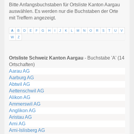
Bitte Anfangsbuchstaben für Ortsliste Kanton Aargau
auswählen. Es werden nur die Buchstaben der Orte
mit Treffern angezeigt.
A
B
D
E
F
G
H
I
J
K
L
M
N
O
R
S
T
U
V
W
Z
Ortsliste Schweiz Kanton Aargau
- Buchstabe 'A' (14
Ortschaften)
Aarau AG
Aarburg AG
Abtwil AG
Aettenschwil AG
Alikon AG
Ammerswil AG
Anglikon AG
Aristau AG
Arni AG
Arni-Islisberg AG