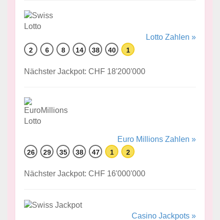
Lotto Zahlen »
2
6
8
14
38
40
1
Nächster Jackpot: CHF 18'200'000
Euro Millions Zahlen »
26
29
35
38
47
1
2
Nächster Jackpot: CHF 16'000'000
Casino Jackpots »