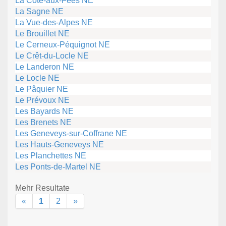
La Côte-aux-Fées NE
La Sagne NE
La Vue-des-Alpes NE
Le Brouillet NE
Le Cerneux-Péquignot NE
Le Crêt-du-Locle NE
Le Landeron NE
Le Locle NE
Le Pâquier NE
Le Prévoux NE
Les Bayards NE
Les Brenets NE
Les Geneveys-sur-Coffrane NE
Les Hauts-Geneveys NE
Les Planchettes NE
Les Ponts-de-Martel NE
Mehr Resultate
«
1
2
»