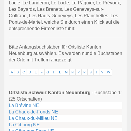
Locle, Le Landeron, Le Locle, Le Pâquier, Le Prévoux,
Les Bayards, Les Brenets, Les Geneveys-sur-
Coffrane, Les Hauts-Geneveys, Les Planchettes, Les
Ponts-de-Martel, welche Sie durch einen Klick auf die
entsprechende Firmenliste führt.
Bitte Anfangsbuchstaben für Ortsliste Kanton
Neuenburg auswählen. Es werden nur die Buchstaben
der Orte mit Treffern angezeigt.
A
B
C
D
E
F
G
H
L
M
N
P
R
S
T
V
W
Ortsliste Schweiz Kanton Neuenburg
- Buchstabe 'L'
(25 Ortschaften)
La Brévine NE
La Chaux-de-Fonds NE
La Chaux-du-Milieu NE
La Cibourg NE