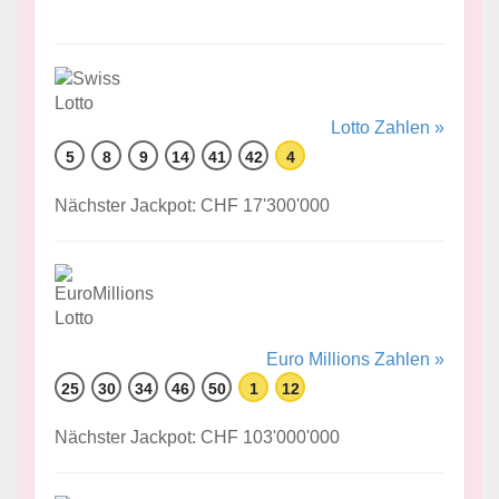
Lotto Zahlen »
5
8
9
14
41
42
4
Nächster Jackpot: CHF 17'300'000
Euro Millions Zahlen »
25
30
34
46
50
1
12
Nächster Jackpot: CHF 103'000'000