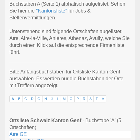
Buchstaben A (Seite 1) alphatisch aufgelistet. Sehen
Sie hier die
"Kantonsliste"
für Jobs &
Stellenvermittlungen.
Untenstehend sind folgende Ortschaften augelistet:
Aïre, Aire-la-Ville, Anières, Athenaz, Avully, welche Sie
durch einen Klick auf die entsprechende Firmenliste
führt.
Bitte Anfangsbuchstaben für Ortsliste Kanton Genf
auswählen. Es werden nur die Buchstaben der Orte
mit Treffern angezeigt.
A
B
C
D
G
H
J
L
M
O
P
R
S
T
V
Ortsliste Schweiz Kanton Genf
- Buchstabe 'A' (5
Ortschaften)
Aïre GE