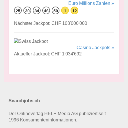
Euro Millions Zahlen »
25
30
34
46
50
1
12
Nächster Jackpot: CHF 103'000'000
Casino Jackpots »
Aktueller Jackpot: CHF 1'034'692
Searchjobs.ch
Der Onlineverlag HELP Media AG publiziert seit
1996 Konsumenten­informationen.