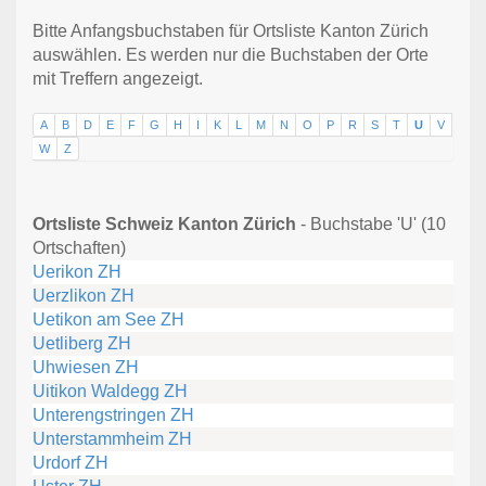
Bitte Anfangsbuchstaben für Ortsliste Kanton Zürich
auswählen. Es werden nur die Buchstaben der Orte
mit Treffern angezeigt.
A
B
D
E
F
G
H
I
K
L
M
N
O
P
R
S
T
U
V
W
Z
Ortsliste Schweiz Kanton Zürich
- Buchstabe 'U' (10
Ortschaften)
Uerikon ZH
Uerzlikon ZH
Uetikon am See ZH
Uetliberg ZH
Uhwiesen ZH
Uitikon Waldegg ZH
Unterengstringen ZH
Unterstammheim ZH
Urdorf ZH