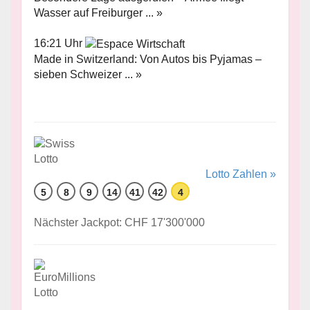
Wasser auf Freiburger ... »
16:21 Uhr
Made in Switzerland: Von Autos bis Pyjamas –
sieben Schweizer ... »
Lotto Zahlen »
5
8
9
14
41
42
4
Nächster Jackpot: CHF 17'300'000