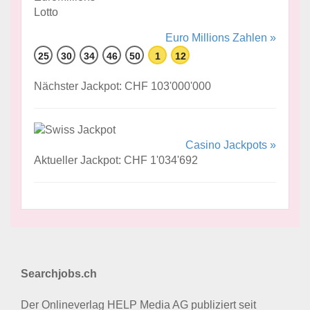
Euro Millions Zahlen »
25
30
34
46
50
1
12
Nächster Jackpot: CHF 103'000'000
Casino Jackpots »
Aktueller Jackpot: CHF 1'034'692
Searchjobs.ch
Der Onlineverlag HELP Media AG publiziert seit