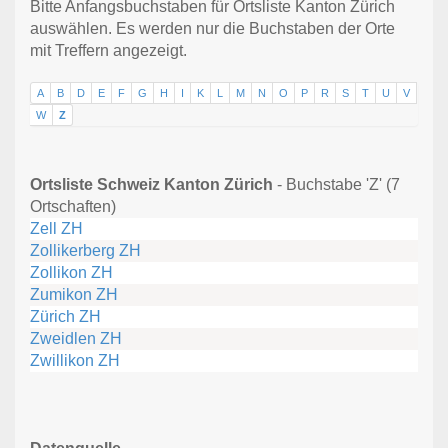
Bitte Anfangsbuchstaben für Ortsliste Kanton Zürich
auswählen. Es werden nur die Buchstaben der Orte
mit Treffern angezeigt.
A
B
D
E
F
G
H
I
K
L
M
N
O
P
R
S
T
U
V
W
Z
Ortsliste Schweiz Kanton Zürich
- Buchstabe 'Z' (7
Ortschaften)
Zell ZH
Zollikerberg ZH
Zollikon ZH
Zumikon ZH
Zürich ZH
Zweidlen ZH
Zwillikon ZH